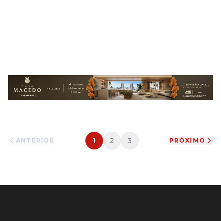
Ruy Castro: Lá fora, estuda-se a Síndrome de
DiCaprio; mas há uma entre nós, inédita e mais
interessante
1
2
3
ANTERIOR
PRÓXIMO