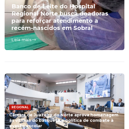
Banco de Leite do Hospital
Regional Norte busca doadoras
para reforçar atendimento a
recém-nascidos em Sobral
Leia mais
REGIONAL
Câmara de Juazeiro do Norte aprova homenagem
às vítimas do basquete e política de combate à
evasão escolar