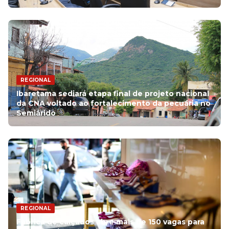
REGIONAL
Ibaretama sediará etapa final de projeto nacional
da CNA voltado ao fortalecimento da pecuária no
Semiárido
REGIONAL
Fábrica de calçados abre mais de 150 vagas para