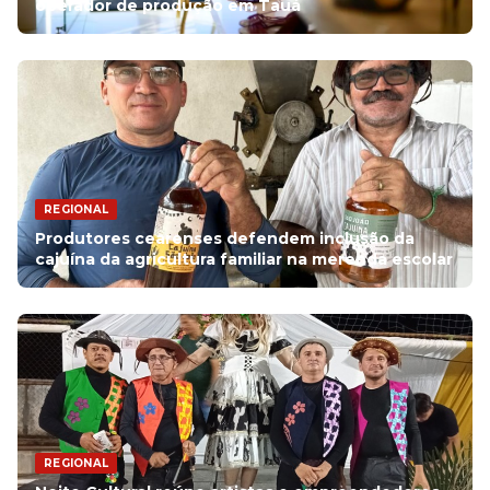
operador de produção em Tauá
REGIONAL
Produtores cearenses defendem inclusão da
cajuína da agricultura familiar na merenda escolar
REGIONAL