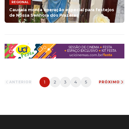
REGIONAL
Caucaia monta operação especial para festejos
de Nossa Senhora dos Prazeres
1
2
3
4
5
ANTERIOR
PRÓXIMO